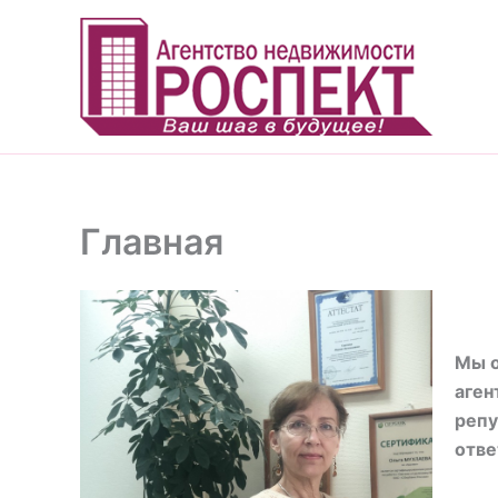
Перейти
к
содержимому
Главная
Мы о
аген
репу
отве