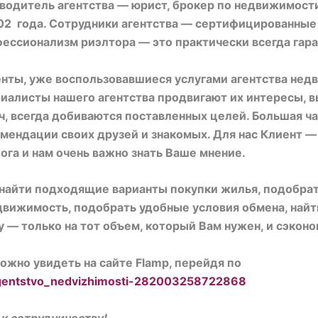
водитель агентства — юрист, брокер по недвижимост
02 года. Сотрудники агентства — сертифицированные
ессионализм риэлтора — это практически всегда гара
нты, уже воспользовавшиеся услугами агентства недв
иалисты нашего агентства продвигают их интересы,
ч, всегда добиваются поставленных целей. Большая ча
мендации своих друзей и знакомых. Для нас Клиент —
ога и нам очень важно знать Ваше мнение.
 найти подходящие варианты покупки жилья, подобра
движимость, подобрать удобные условия обмена, най
 — только на тот объем, который Вам нужен, и сэконом
ожно увидеть на сайте Flamp, перейдя по
_agentstvo_nedvizhimosti-282003258722868
к сотрудничеству!